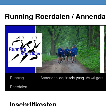
Running Roerdalen / Annenda
Ga
Running
Annendaalloop
Inschrijving
Vrijwilligers
naar
Roerdalen
de
Inschrijfkosten
inhoud