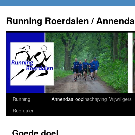
Running Roerdalen / Annenda
Ga
Running
Annendaalloop
Inschrijving
Vrijwilligers
naar
Roerdalen
de
Goede doel
inhoud