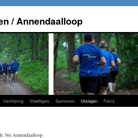
en / Annendaalloop
Inschrijving
Vrijwilligers
Sponsoren
Uitslagen
Foto’s
 de 36e Annendaalloop.