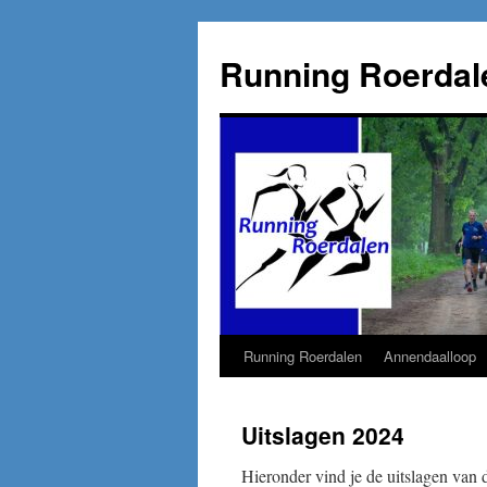
Running Roerdal
Running Roerdalen
Annendaalloop
Ga
naar
Uitslagen 2024
de
Hieronder vind je de uitslagen van
inhoud