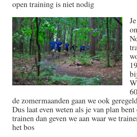
open training is niet nodig
Je
on
No
tr
wo
19
bi
Wi
60
de zomermaanden gaan we ook geregeld 
Dus laat even weten als je van plan be
trainen dan geven we aan waar we traine
het bos